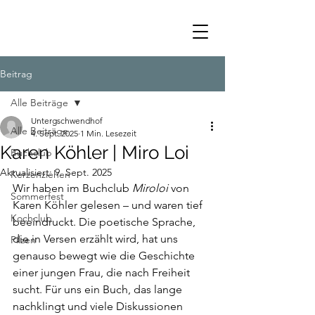
Beitrag
Alle Beiträge
Untergschwendhof
Alle Beiträge
4. Sept. 2025
1 Min. Lesezeit
Karen Köhler | Miro Loi
Buchclub
Aktualisiert:
9. Sept. 2025
Kerzenziehen
Wir haben im Buchclub 
Miroloi
 von 
Sommerfest
Karen Köhler gelesen – und waren tief 
Kochclub
beeindruckt. Die poetische Sprache, 
die in Versen erzählt wird, hat uns 
Pilzen
genauso bewegt wie die Geschichte 
einer jungen Frau, die nach Freiheit 
sucht. Für uns ein Buch, das lange 
nachklingt und viele Diskussionen 